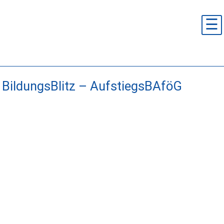
Skip
to
☰
content
BildungsBlitz – AufstiegsBAföG