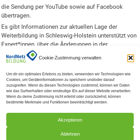
die Sendung per YouTube sowie auf Facebook
übertragen.
Es gibt Informationen zur aktuellen Lage der
Weiterbildung in Schleswig-Holstein unterstützt von
Expert*innen, über die Änderungen in der
Förderlandschaft.
Cookie-Zustimmung verwalten
Von besonderem Interesse sind dabei das
erweiterte Aufstiegsbafög, das
Um dir ein optimales Erlebnis zu bieten, verwenden wir Technologien wie
Cookies, um Geräteinformationen zu speichern und/oder darauf
Qualifizierungschancengesetz und der
zuzugreifen. Wenn du diesen Technologien zustimmst, können wir Daten
Weiterbildungsbonus des Landes.
wie das Surfverhalten oder eindeutige IDs auf dieser Website verarbeiten.
Wenn du deine Zustimmung nicht erteilst oder zurückziehst, können
Freuen Sie sich auf persönliche Geschichten
bestimmte Merkmale und Funktionen beeinträchtigt werden.
gelungener Weiterbildung und auf interessante
Beiträge von Expert*innen, mit denen Sie im
Akzeptieren
Anschluss auch telefonieren oder chatten können.
Ablehnen