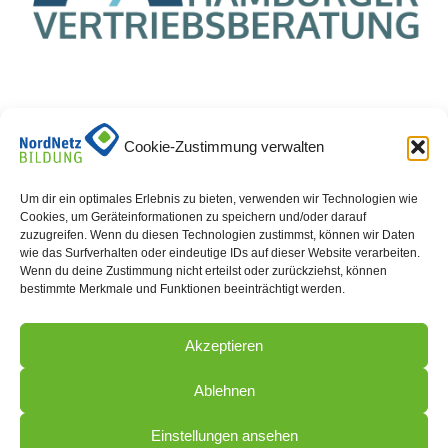
Cookie-Zustimmung verwalten
30 April 2019
Um dir ein optimales Erlebnis zu bieten, verwenden wir Technologien wie
Cookies, um Geräteinformationen zu speichern und/oder darauf
Netzwerk-Mitglied Bernd Bickert von der HVB
zuzugreifen. Wenn du diesen Technologien zustimmst, können wir Daten
wie das Surfverhalten oder eindeutige IDs auf dieser Website verarbeiten.
Bickert bietet kostenfreie Seminare zum Thema "Mit
Wenn du deine Zustimmung nicht erteilst oder zurückziehst, können
der richtigen Führung zu besseren
bestimmte Merkmale und Funktionen beeinträchtigt werden.
Vertriebsergebnissen". Am besten gleich
unverbindlich auf der Homepage der HVB Bickert
Akzeptieren
informieren: "https://www.bbhvb.de/webinar
Ablehnen
Einstellungen ansehen
Zurück zur Übersicht