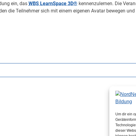
dung ein, das
WBS LearnSpace 3D®
kennenzulernen. Die Verans
den die Teilnehmer sich mit einem eigenen Avatar bewegen und
Um dir ein o
Geräteinfor
Technologien
dieser Websi