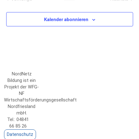
und
Veranstaltungen
Veransta
Ansicht
Kalender abonnieren
Navigat
NordNetz
Bildung ist ein
Projekt der WFG-
NF
Wirtschaftsförderungsgesellschaft
Nordfriesland
mbH.
Tel.: 04841
66 85 26
Datenschutz