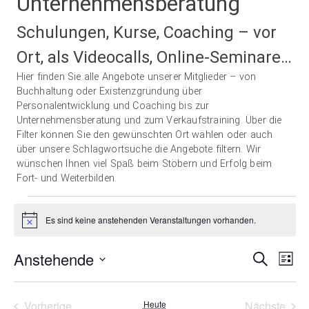
Unternehmensberatung
Schulungen, Kurse, Coaching – vor
Ort, als Videocalls, Online-Seminare…
Hier finden Sie alle Angebote unserer Mitglieder – von
Buchhaltung oder Existenzgründung über
Personalentwicklung und Coaching bis zur
Unternehmensberatung und zum Verkaufstraining. Über die
Filter können Sie den gewünschten Ort wählen oder auch
über unsere Schlagwortsuche die Angebote filtern. Wir
wünschen Ihnen viel Spaß beim Stöbern und Erfolg beim
Fort- und Weiterbilden.
Veranstaltungen
Es sind keine anstehenden Veranstaltungen vorhanden.
Hinweis
Anstehende
Ver
Veranst
Suche
Liste
Ans
Datum
Suche
wählen.
Nav
Vorherige
Heute
Nächste