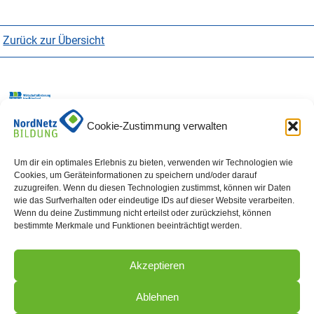
Zurück zur Übersicht
NordNetz Bildung
Cookie-Zustimmung verwalten
ist ein Projekt der
WFG-NF
Wirtschaftsförderungsgesellschaft
Um dir ein optimales Erlebnis zu bieten, verwenden wir Technologien wie
Nordfriesland
Cookies, um Geräteinformationen zu speichern und/oder darauf
mbH.
zuzugreifen. Wenn du diesen Technologien zustimmst, können wir Daten
Tel.: 04841 66
wie das Surfverhalten oder eindeutige IDs auf dieser Website verarbeiten.
Wenn du deine Zustimmung nicht erteilst oder zurückziehst, können
85 26
bestimmte Merkmale und Funktionen beeinträchtigt werden.
Datenschutz
Akzeptieren
Impressum
Ablehnen