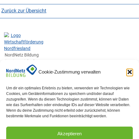
Zurück zur Übersicht
NordNetz Bildung
ist ein Projekt der
WFG-NF
Cookie-Zustimmung verwalten
Wirtschaftsförderungsgesellschaft
Nordfriesland
mbH.
Um dir ein optimales Erlebnis zu bieten, verwenden wir Technologien wie
Tel.: 04841 66
Cookies, um Geräteinformationen zu speichern und/oder darauf
zuzugreifen. Wenn du diesen Technologien zustimmst, können wir Daten
85 26
wie das Surfverhalten oder eindeutige IDs auf dieser Website verarbeiten.
Datenschutz
Wenn du deine Zustimmung nicht erteilst oder zurückziehst, können
bestimmte Merkmale und Funktionen beeinträchtigt werden.
Impressum
Akzeptieren